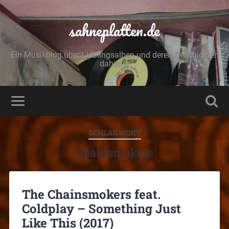
sahneplatten.de
Ein Musikblog über Lieblingsalben und deren Geschichten
dahinter
SCHLAGWORT
Chainsmokers
The Chainsmokers feat.
Coldplay – Something Just
Like This (2017)