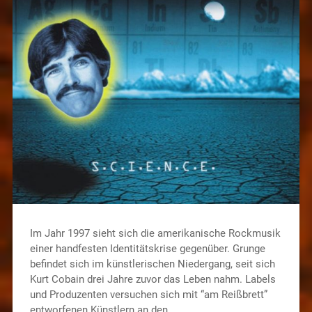
Im Jahr 1997 sieht sich die amerikanische Rockmusik
einer handfesten Identitätskrise gegenüber. Grunge
befindet sich im künstlerischen Niedergang, seit sich
Kurt Cobain drei Jahre zuvor das Leben nahm. Labels
und Produzenten versuchen sich mit “am Reißbrett”
entworfenen Künstlern an den…