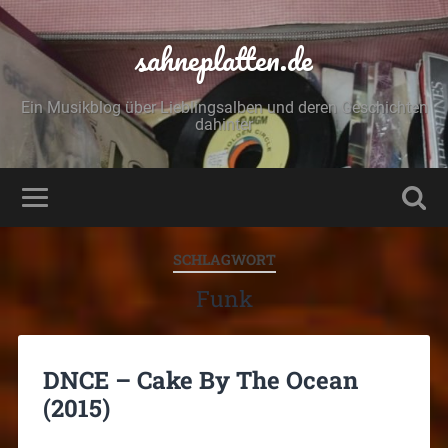
sahneplatten.de
Ein Musikblog über Lieblingsalben und deren Geschichten
dahinter
SCHLAGWORT
Funk
DNCE – Cake By The Ocean
(2015)