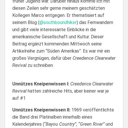
früher Jugend war. Darüber hinaus komme ich mit
diesen Zeilen sehr gerne meinem geschätzten
Kollegen Marco entgegen. Er thematisiert auf
seinem Blog (
@southboundhiker
) das Fernwandern
und gibt viele interessante Einblicke in die
amerikanische Gesellschaft und Kultur. Dieser
Beitrag ergänzt kommenden Mittwoch seine
Artikelreihe zum “Süden Amerikas”. Es war mir ein
großes Vergnügen, dafür über
Creedence Clearwater
Revival
zu schreiben.
Unnützes Kneipenwissen I:
Creedence Clearwater
Revival
hatten zahlreiche Hits, aber keiner war je
auf #1
Unnützes Kneipenwissen II:
1969 veröffentlichte
die Band drei Platinalben innerhalb eines
Kalenderjahres (“
Bayou Country”, “Green River”
und