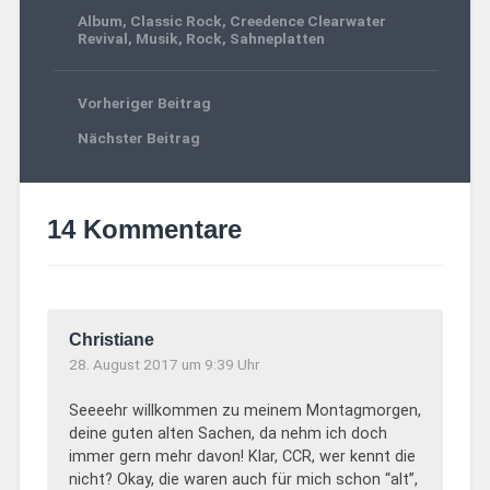
Album
,
Classic Rock
,
Creedence Clearwater
Revival
,
Musik
,
Rock
,
Sahneplatten
Vorheriger Beitrag
Nächster Beitrag
14 Kommentare
Christiane
28. August 2017 um 9:39 Uhr
Seeeehr willkommen zu meinem Montagmorgen,
deine guten alten Sachen, da nehm ich doch
immer gern mehr davon! Klar, CCR, wer kennt die
nicht? Okay, die waren auch für mich schon “alt”,