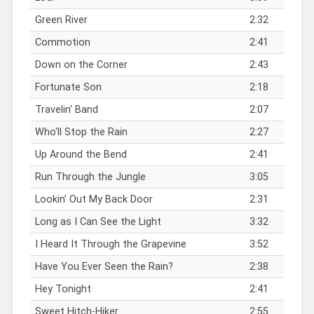
Green River
2:32
Commotion
2:41
Down on the Corner
2:43
Fortunate Son
2:18
Travelin' Band
2:07
Who'll Stop the Rain
2:27
Up Around the Bend
2:41
Run Through the Jungle
3:05
Lookin' Out My Back Door
2:31
Long as I Can See the Light
3:32
I Heard It Through the Grapevine
3:52
Have You Ever Seen the Rain?
2:38
Hey Tonight
2:41
Sweet Hitch-Hiker
2:55