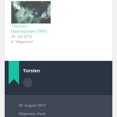
The Cure –
Disintegration (1989)
30. Juli 2018
In "Allgemein"
Torsten
28. August 2017
Allgemein
,
Rock