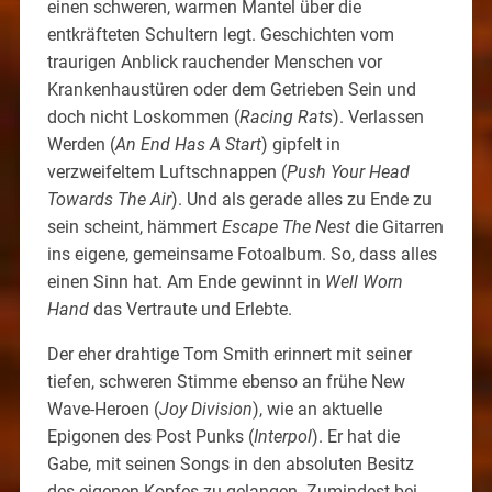
einen schweren, warmen Mantel über die
entkräfteten Schultern legt. Geschichten vom
traurigen Anblick rauchender Menschen vor
Krankenhaustüren oder dem Getrieben Sein und
doch nicht Loskommen (
Racing Rats
). Verlassen
Werden (
An End Has A Start
) gipfelt in
verzweifeltem Luftschnappen (
Push Your Head
Towards The Air
). Und als gerade alles zu Ende zu
sein scheint, hämmert
Escape The Nest
die Gitarren
ins eigene, gemeinsame Fotoalbum. So, dass alles
einen Sinn hat. Am Ende gewinnt in
Well Worn
Hand
das Vertraute und Erlebte.
Der eher drahtige Tom Smith erinnert mit seiner
tiefen, schweren Stimme ebenso an frühe New
Wave-Heroen (
Joy Division
), wie an aktuelle
Epigonen des Post Punks (
Interpol
). Er hat die
Gabe, mit seinen Songs in den absoluten Besitz
des eigenen Kopfes zu gelangen. Zumindest bei