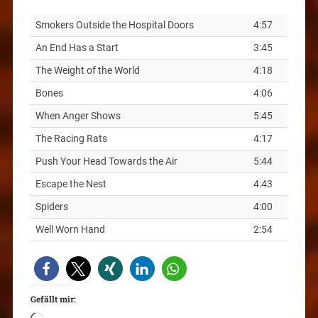
Smokers Outside the Hospital Doors
4:57
An End Has a Start
3:45
The Weight of the World
4:18
Bones
4:06
When Anger Shows
5:45
The Racing Rats
4:17
Push Your Head Towards the Air
5:44
Escape the Nest
4:43
Spiders
4:00
Well Worn Hand
2:54
Gefällt mir: