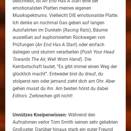
beschreibt, ist
An End Has A Start
eine der
emotionalsten Platten meines eigenen
Musikspektrums. Vielleicht DIE emotionalste Platte.
Ich denke an nochmal Gas geben auf langen
Autofahrten im Dunkeln (
Racing Rats
), Bäume
ausreißen auf euphorisierten Rückwegen von
Prüfungen (
An End Has A Start
) oder einfach
daliegen und stumm verarbeiten (
Push Your Head
Towards The Air, Well Worn Hand
). Die
Kernbotschaft lautet, “Es gibt immer einen Weg der
glücklich macht”. Entweder bist du drauf, du
stolperst rein oder jemand zieht dich am Ohr. Aber
gehen musst du ihn. Am besten hörst du dabei
Editors
. Zerbrechen gilt nicht!
Unnützes Kneipenwissen:
Während den
Aufnahmen verlor Tom Smith seinen sehr geliebten
Großvater. Darüber hinaus starb ein guter Freund