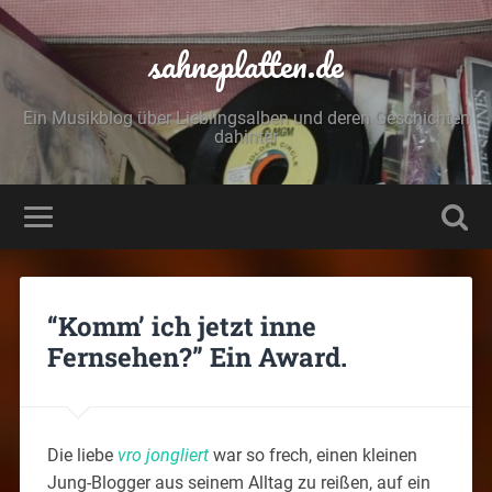
sahneplatten.de
Ein Musikblog über Lieblingsalben und deren Geschichten
dahinter
“Komm’ ich jetzt inne
Fernsehen?” Ein Award.
Die liebe
vro jongliert
war so frech, einen kleinen
Jung-Blogger aus seinem Alltag zu reißen, auf ein